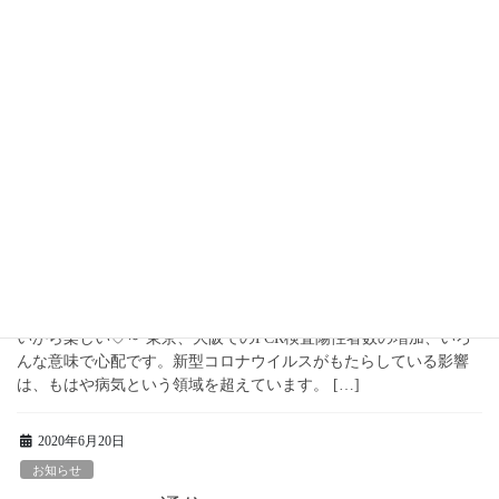
お知らせ
2020.8 Laxmi通信
守るじゃなくて、創る ～伝統は守るものではない、創るもの♡～
お盆休みが明け、いつものように玄関を開けたとき、空気の軽
さ、過ごしやすさに驚きました。日中はすさまじい暑さですが、
朝晩が涼しくなってくると、夏が終わるのだな〜 […]
2020年8月22日
お知らせ
2020.7 Laxmi通信
いっぱい転ぶ だから成長 ～何があるか、何が起こるかわからな
いから楽しい♡～ 東京、大阪でのPCR検査陽性者数の増加、いろ
んな意味で心配です。新型コロナウイルスがもたらしている影響
は、もはや病気という領域を超えています。 […]
2020年6月20日
お知らせ