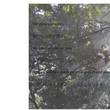
We shine ourselves,
私たち自身が輝き、
We become light for you,
お客様にとって光となり、
And we will be a guide for your growth and pros
お客様の成長と繁栄のガイドとなります。