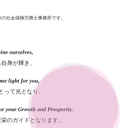
市の社会保険労務士事務所です。
ine ourselves,
ち自身が輝き、
e light for you,
とって光となり、
or your Growth and Prosperity.
繁栄のガイドとなります。