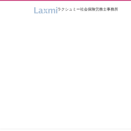
コ
ナ
ン
ビ
テ
ゲ
ン
ー
ツ
シ
へ
ョ
ス
ン
キ
に
ッ
移
プ
動